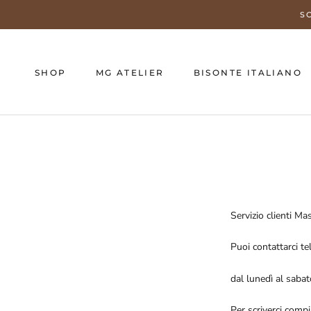
Vai
S
al
contenuto
SHOP
MG ATELIER
BISONTE ITALIANO
SHOP
Servizio clienti Ma
Puoi contattarci t
dal lunedì al sabat
Per scriverci compi