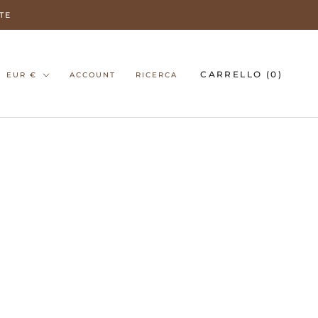
TE
Valuta
CARRELLO (
0
)
EUR €
ACCOUNT
RICERCA