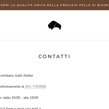
COPRI LA QUALITÀ UNICA DELLA PREGIATA PELLE DI BISON
CONTATTI
ssimiliano Gatti Atelier
elefonicamente al
351-7292808
o: dalle 10:00 - alle 19:00
la il form o invia una mail a: